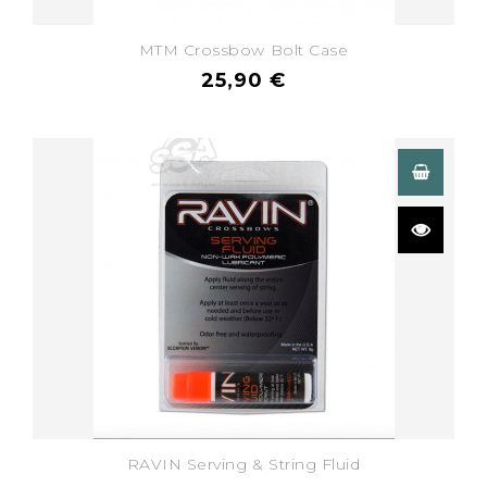
MTM Crossbow Bolt Case
25,90 €
RAVIN Serving & String Fluid