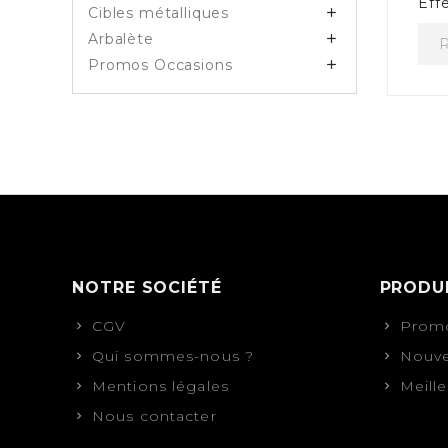
Eff
Cibles métalliques

Arbalète

Promos Occasions

NOTRE SOCIÉTÉ
PRODU
CGV
Promo
Qui sommes-nous ?
Nouve
Mentions légales
Meill
Nous contacter