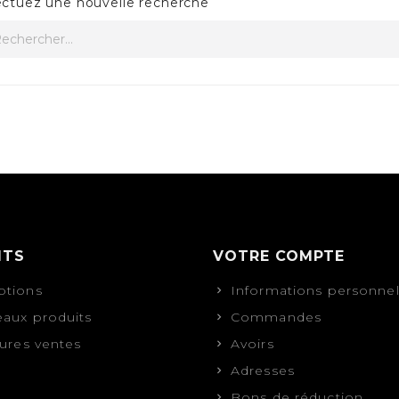
ectuez une nouvelle recherche
ITS
VOTRE COMPTE
tions
Informations personnel
aux produits
Commandes
eures ventes
Avoirs
Adresses
Bons de réduction