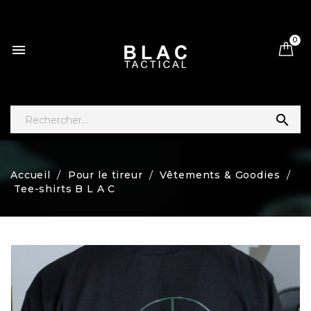
0


Accueil
Pour le tireur
Vêtements & Goodies
Tee-shirts B L A C