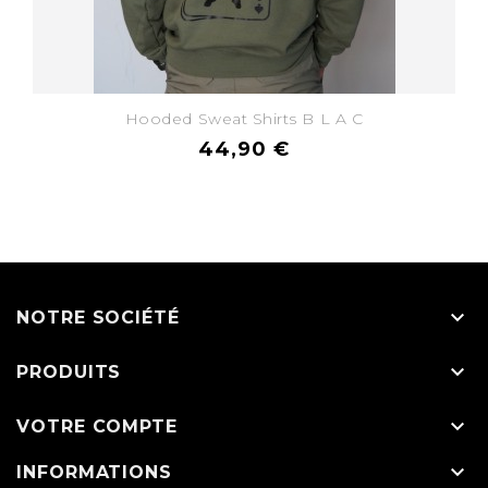
Hooded Sweat Shirts B L A C
44,90 €

NOTRE SOCIÉTÉ

PRODUITS

VOTRE COMPTE

INFORMATIONS