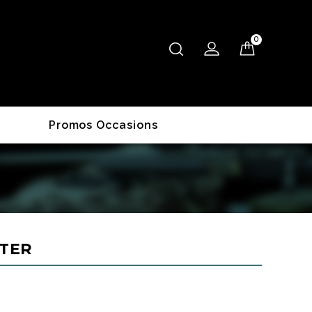
0
Promos Occasions
TER